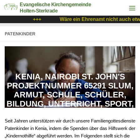
Evangelische Kirchengemeinde
Holten-Sterkrade
+++
Wäre ein Ehrenamt nicht auch etwa
PATENKINDER
KENIA, NAIROBI ST. JOHN'S
PROJEKTNUMMER 65291 SLUM,
ARMUT, SCHULE, SCHÜLER,
BILDUNG, UNTERRICHT, SPORT,
FÖRDERUNG, SCHULUNIFORM,
KNH 60, IMAGEFILM, JUBILÄUM
Seit Jahren unterstützen wir durch unsere Familiengottesdienste
Patenkinder in Kenia, indem die Spenden über das Hilfswerk der
„Kindernothilfe“ abgeführt werden. Im Folgenden stellt sich die