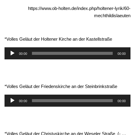
https://www.ob-holten.de/index.php/holtener-lyrik/60-
mechthildislaeuten
*Volles Geläut der Holtener Kirche an der Kastellstraße
Audio-
00:00
00:00
Player
*Volles Geläut der Friedenskirche an der Steinbrinkstraße
Audio-
00:00
00:00
Player
*Volles Geläut der Christuskirche an der Weseler Straße (- …