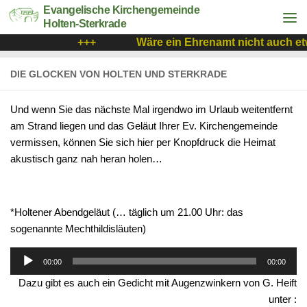
Evangelische Kirchengemeinde
Holten-Sterkrade
+++
Wäre ein Ehrenamt nicht auch etw
DIE GLOCKEN VON HOLTEN UND STERKRADE
Und wenn Sie das nächste Mal irgendwo im Urlaub weitentfernt
am Strand liegen und das Geläut Ihrer Ev. Kirchengemeinde
vermissen, können Sie sich hier per Knopfdruck die Heimat
akustisch ganz nah heran holen…
*Holtener Abendgeläut (… täglich um 21.00 Uhr: das
sogenannte Mechthildisläuten)
Audio-
00:00
00:00
Player
Dazu gibt es auch ein Gedicht mit Augenzwinkern von G. Heift
unter :