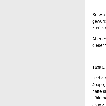
So wie
gewürdi
zurückg
Aber es
dieser 
Tabita,
Und di
Joppe, 
hatte s
nötig h
aktiv 