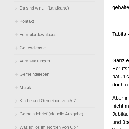
gehalt
Da sind wir … (Landkarte)
Kontakt
Tabita
Formulardownloads
Gemeindebüro
Gottesdienste
Pfarrer*innen
Kirchen(-wieder-)eintritt
Ganz eh
Veranstaltungen
Küster
Taufe/ Trauung
Gottesdienstübersicht ( Predigtplan)
Berufs
Gemeindeleben
Jugendleiter*innen
So feiern wir Gottesdienst
natürli
doch re
Musik
Kirchenmusik
Klingelbeutel- online
Angebote für jedes Alter
Aber i
Kirche und Gemeinde von A-Z
Kindertageseinrichtungen / Leitungen
Sprüche zur Konfirmation
Umweltgruppe
der Gemeinde
nicht m
Jubiläu
Gemeindebrief (aktuelle Ausgabe)
Telefonverzeichnis und Mailadressen
Satt an der Friki! Ganzjähriges
gemeindeverbunden
Mittagessensangebot an der
und übe
Was ist los im Norden von Ob?
Steinbrinkstraße