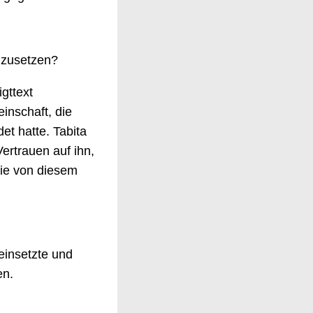
inzusetzen?
gttext
einschaft, die
et hatte. Tabita
ertrauen auf ihn,
ie von diesem
einsetzte und
en.