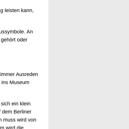
g leisten kann,
atussymbole. An
 gehört oder
, immer Ausreden
r ins Museum
ich ein klein
f dem Berliner
n muss wird von
hm wird die