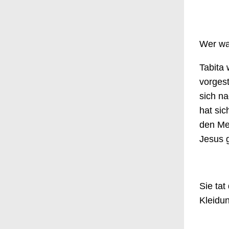
Wer wa
Tabita 
vorgest
sich na
hat sic
den Me
Jesus g
Sie tat
Kleidun