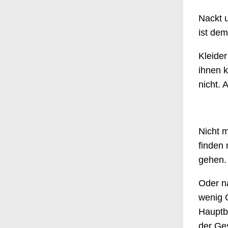
Nackt u
ist dem
Kleider
ihnen 
nicht. 
Nicht 
finden
gehen.
Oder na
wenig G
Hauptb
der Ges