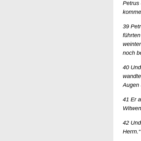
Petrus 
Frauenhilfe Friedenskirche Sterkrade
Tansania
komme
United4Rescue
39
Petr
führten
Verein zur Förderung der Jugend in
weinten
Holten-Sterkrade
noch be
Weißrussland
40
Und 
Weißrusslandhilfe- Aktuelles
wandte 
Augen a
41
Er a
Witwen 
42
Und 
Herrn.“