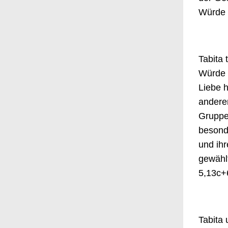
Würde
Tabita 
Würde z
Liebe h
anderen
Gruppe
besonde
und ihr
gewählt
5,13c+
Tabita 