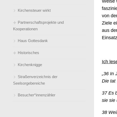
Weise w
faszini
Kirchensteuer wirkt
von dem
Partnerschaftsprojekte und
Ziele e
Kooperationen
aus der
Einsatz
Haus Gottesdank
Kleidersammlung Bethel
Historisches
Patenkinder
Ich les
Kirchenknigge
Männergesangsverein Amicitia e.V.
Geschichte unserer drei Kirchen in
Holten und Sterkrade
„
36
In 
Straßenverzeichnis der
Schulischer Ganztag (an der
Die tat
Die Glocken von Holten und
Seelsorgebereiche
Friedenskirche)
Sterkrade
37
Es b
Besucher*innenzähler
Psychosoziales Gesundheitszentrum
sie sie
Geschichte der Frauenhilfen
(PGZ / früher: SPZ)
38
Weil
Sternenzelt
Predigt zum 140jährigen Jubiläum der