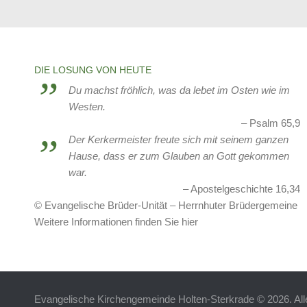
Frauenhilfe Friedenskirche Sterkrade
Tansania
United4Rescue
DIE LOSUNG VON HEUTE
Verein zur Förderung der Jugend in
Du machst fröhlich, was da lebet im Osten wie im
Holten-Sterkrade
Westen.
Psalm 65,9
Weißrussland
Der Kerkermeister freute sich mit seinem ganzen
Hause, dass er zum Glauben an Gott gekommen
Weißrusslandhilfe- Aktuelles
war.
Apostelgeschichte 16,34
© Evangelische Brüder-Unität – Herrnhuter Brüdergemeine
Weitere Informationen finden Sie hier
Evangelische Kirchengemeinde Holten-Sterkrade © 2026. All