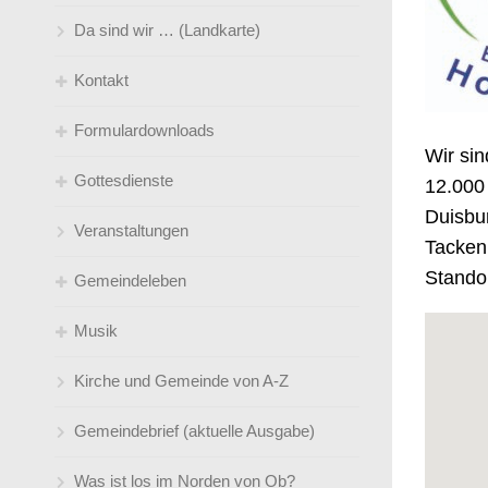
Da sind wir … (Landkarte)
Kontakt
Formulardownloads
Gemeindebüro
Wir si
Gottesdienste
Pfarrer*innen
Kirchen(-wieder-)eintritt
12.000 
Duisbur
Veranstaltungen
Küster
Taufe/ Trauung
Gottesdienstübersicht ( Predigtplan)
Tacken
Standor
Gemeindeleben
Jugendleiter*innen
So feiern wir Gottesdienst
Musik
Kirchenmusik
Klingelbeutel- online
Angebote für jedes Alter
Kirche und Gemeinde von A-Z
Kindertageseinrichtungen / Leitungen
Sprüche zur Konfirmation
Umweltgruppe
der Gemeinde
Gemeindebrief (aktuelle Ausgabe)
Telefonverzeichnis und Mailadressen
Satt an der Friki! Ganzjähriges
gemeindeverbunden
Mittagessensangebot an der
Was ist los im Norden von Ob?
Steinbrinkstraße