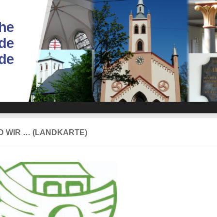
he
de
ade
D WIR … (LANDKARTE)