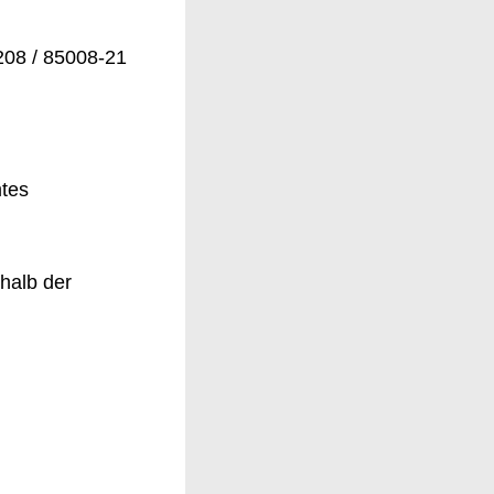
0208 / 85008-21
mtes
alb der