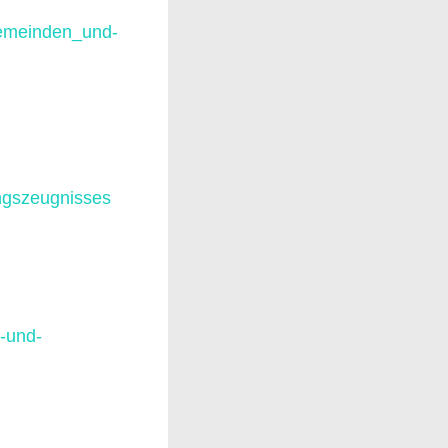
Gemeinden_und-
ngszeugnisses
-und-