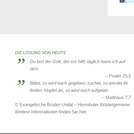
Frauenhilfe Friedenskirche Sterkrade
Tansania
United4Rescue
Verein zur Förderung der Jugend in
Holten-Sterkrade
DIE LOSUNG VON HEUTE
Weißrussland
Du bist der Gott, der mir hilft; täglich harre ich auf
dich.
Weißrusslandhilfe- Aktuelles
Psalm 25,5
Bittet, so wird euch gegeben; suchet, so werdet ihr
finden; klopfet an, so wird euch aufgetan.
Matthäus 7,7
© Evangelische Brüder-Unität – Herrnhuter Brüdergemeine
Weitere Informationen finden Sie hier