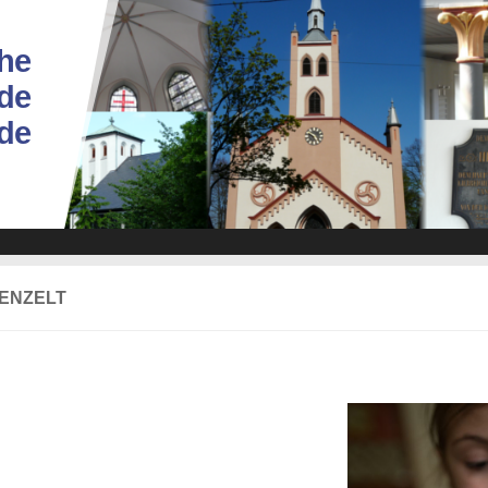
he
de
ade
ENZELT