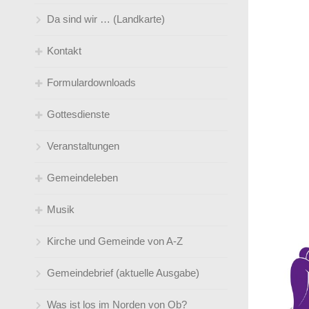
Da sind wir … (Landkarte)
Kontakt
Formulardownloads
Gemeindebüro
Gottesdienste
Pfarrer*innen
Kirchen(-wieder-)eintritt
Veranstaltungen
Küster
Taufe/ Trauung
Gottesdienstübersicht ( Predigtplan)
Gemeindeleben
Jugendleiter*innen
So feiern wir Gottesdienst
Musik
Kirchenmusik
Klingelbeutel- online
Angebote für jedes Alter
Kirche und Gemeinde von A-Z
Kindertageseinrichtungen / Leitungen
Sprüche zur Konfirmation
Umweltgruppe
der Gemeinde
Gemeindebrief (aktuelle Ausgabe)
Telefonverzeichnis und Mailadressen
Satt an der Friki! Ganzjähriges
gemeindeverbunden
Mittagessensangebot an der
Was ist los im Norden von Ob?
Steinbrinkstraße