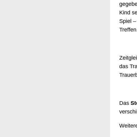
Frauenhilfe Friedenskirche Sterkrade
gegebe
Tansania
Kind se
Spiel –
United4Rescue
Treffen
Verein zur Förderung der Jugend in
Holten-Sterkrade
Zeitgl
Weißrussland
das Tra
Weißrusslandhilfe- Aktuelles
Trauerb
Das
St
versch
Weiter