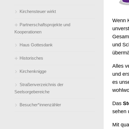
Kirchensteuer wirkt
Wenn K
Partnerschaftsprojekte und
unverst
Kooperationen
Gesamt
und Sc
Haus Gottesdank
Kleidersammlung Bethel
übermä
Historisches
Patenkinder
Alles v
Kirchenknigge
Männergesangsverein Amicitia e.V.
Geschichte unserer drei Kirchen in
und ers
Holten und Sterkrade
es uns
Straßenverzeichnis der
Schulischer Ganztag (an der
wohlwol
Die Glocken von Holten und
Seelsorgebereiche
Friedenskirche)
Sterkrade
Das
St
Besucher*innenzähler
Psychosoziales Gesundheitszentrum
sehen 
Geschichte der Frauenhilfen
(PGZ / früher: SPZ)
Mit qua
Sternenzelt
Predigt zum 140jährigen Jubiläum der