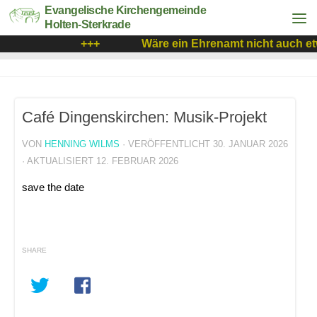
Evangelische Kirchengemeinde
Holten-Sterkrade
+++
Wäre ein Ehrenamt nicht auch et
Café Dingenskirchen: Musik-Projekt
VON
HENNING WILMS
· VERÖFFENTLICHT
30. JANUAR 2026
· AKTUALISIERT
12. FEBRUAR 2026
save the date
SHARE