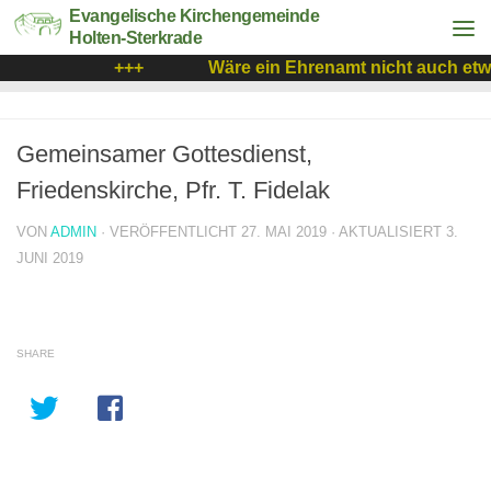
Evangelische Kirchengemeinde
Holten-Sterkrade
+++
Wäre ein Ehrenamt nicht auch etwa
Gemeinsamer Gottesdienst,
Friedenskirche, Pfr. T. Fidelak
VON
ADMIN
· VERÖFFENTLICHT
27. MAI 2019
· AKTUALISIERT
3.
JUNI 2019
SHARE