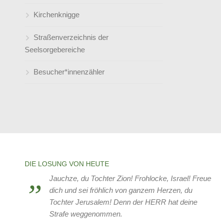
Kirchenknigge
Männergesangsverein Amicitia e.V.
Geschichte unserer drei Kirchen in
Holten und Sterkrade
Straßenverzeichnis der
Schulischer Ganztag (an der
Die Glocken von Holten und
Seelsorgebereiche
Friedenskirche)
Sterkrade
Besucher*innenzähler
Psychosoziales Gesundheitszentrum
Geschichte der Frauenhilfen
(PGZ / früher: SPZ)
Sternenzelt
Predigt zum 140jährigen Jubiläum der
Frauenhilfe Friedenskirche Sterkrade
Tansania
United4Rescue
DIE LOSUNG VON HEUTE
Verein zur Förderung der Jugend in
Jauchze, du Tochter Zion! Frohlocke, Israel! Freue
Holten-Sterkrade
dich und sei fröhlich von ganzem Herzen, du
Tochter Jerusalem! Denn der HERR hat deine
Weißrussland
Strafe weggenommen.