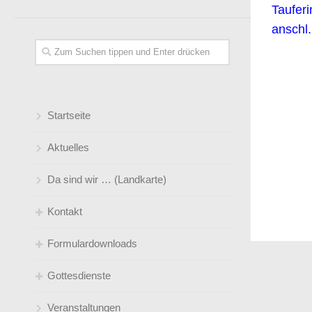
Tauferi
anschl
Startseite
Aktuelles
Da sind wir … (Landkarte)
Kontakt
Formulardownloads
Gemeindebüro
Gottesdienste
Pfarrer*innen
Kirchen(-wieder-)eintritt
Veranstaltungen
Küster
Taufe/ Trauung
Gottesdienstübersicht ( Predigtplan)