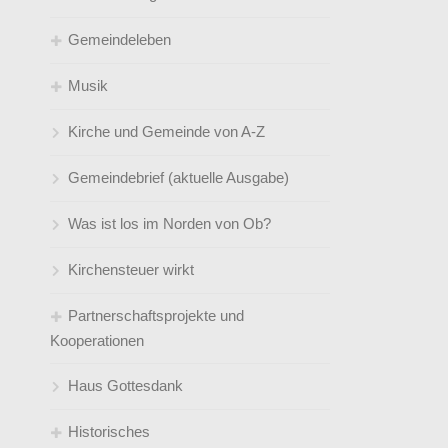
Gemeindeleben
Jugendleiter*innen
So feiern wir Gottesdienst
Musik
Kirchenmusik
Klingelbeutel- online
Angebote für jedes Alter
Kirche und Gemeinde von A-Z
Kindertageseinrichtungen / Leitungen
Sprüche zur Konfirmation
Umweltgruppe
der Gemeinde
Gemeindebrief (aktuelle Ausgabe)
Telefonverzeichnis und Mailadressen
Satt an der Friki! Ganzjähriges
gemeindeverbunden
Mittagessensangebot an der
Was ist los im Norden von Ob?
Steinbrinkstraße
Kirchensteuer wirkt
Partnerschaftsprojekte und
Kooperationen
Haus Gottesdank
Kleidersammlung Bethel
Historisches
Patenkinder