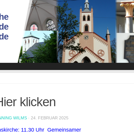
he
de
ade
er klicken
NNING WILMS
·
24. FEBRUAR 2025
nskirche: 11.30 Uhr Gemeinsamer