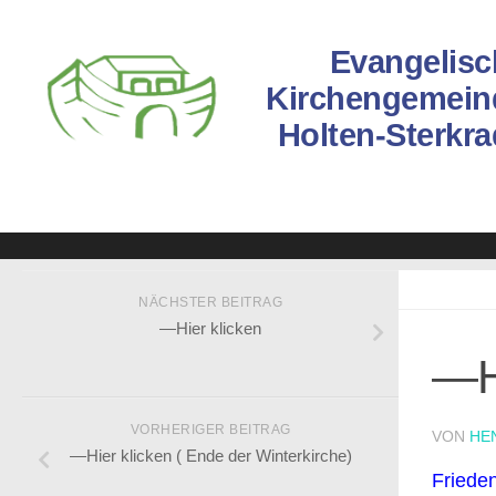
Evangelisc
Kirchengemein
Holten-Sterkr
NÄCHSTER BEITRAG
—Hier klicken
—Hi
VORHERIGER BEITRAG
VON
HE
—Hier klicken ( Ende der Winterkirche)
Friede