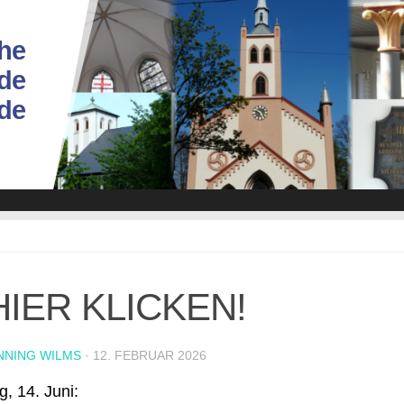
he
de
ade
IER KLICKEN!
NNING WILMS
·
12. FEBRUAR 2026
, 14. Juni: