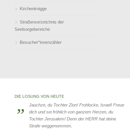
Kirchenknigge
Männergesangsverein Amicitia e.V.
Geschichte unserer drei Kirchen in
Holten und Sterkrade
Straßenverzeichnis der
Schulischer Ganztag (an der
Die Glocken von Holten und
Seelsorgebereiche
Friedenskirche)
Sterkrade
Besucher*innenzähler
Psychosoziales Gesundheitszentrum
Geschichte der Frauenhilfen
(PGZ / früher: SPZ)
Sternenzelt
Predigt zum 140jährigen Jubiläum der
Frauenhilfe Friedenskirche Sterkrade
Tansania
United4Rescue
DIE LOSUNG VON HEUTE
Verein zur Förderung der Jugend in
Jauchze, du Tochter Zion! Frohlocke, Israel! Freue
Holten-Sterkrade
dich und sei fröhlich von ganzem Herzen, du
Tochter Jerusalem! Denn der HERR hat deine
Weißrussland
Strafe weggenommen.