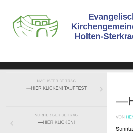
Evangelisc
Kirchengemein
Holten-Sterkr
NÄCHSTER BEITRAG
—HIER KLICKEN! TAUFFEST
—H
VORHERIGER BEITRAG
VON
HE
—HIER KLICKEN!
Sonntag