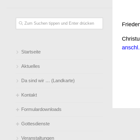
Friede
Christu
anschl.
Startseite
Aktuelles
Da sind wir … (Landkarte)
Kontakt
Formulardownloads
Gemeindebüro
Gottesdienste
Pfarrer*innen
Kirchen(-wieder-)eintritt
Veranstaltungen
Küster
Taufe/ Trauung
Gottesdienstübersicht ( Predigtplan)