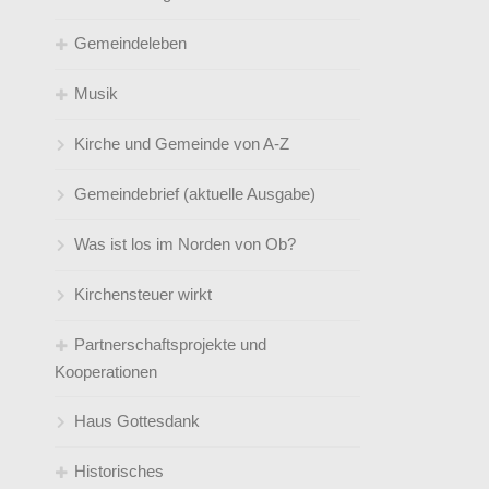
Gemeindeleben
Jugendleiter*innen
So feiern wir Gottesdienst
Musik
Kirchenmusik
Klingelbeutel- online
Angebote für jedes Alter
Kirche und Gemeinde von A-Z
Kindertageseinrichtungen / Leitungen
Sprüche zur Konfirmation
Umweltgruppe
der Gemeinde
Gemeindebrief (aktuelle Ausgabe)
Telefonverzeichnis und Mailadressen
Satt an der Friki! Ganzjähriges
gemeindeverbunden
Mittagessensangebot an der
Was ist los im Norden von Ob?
Steinbrinkstraße
Kirchensteuer wirkt
Partnerschaftsprojekte und
Kooperationen
Haus Gottesdank
Kleidersammlung Bethel
Historisches
Patenkinder