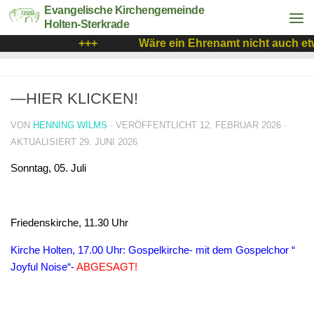
Evangelische Kirchengemeinde
Holten-Sterkrade
+++
Wäre ein Ehrenamt nicht auch etw
—HIER KLICKEN!
VON
HENNING WILMS
· VERÖFFENTLICHT
12. FEBRUAR 2026
·
AKTUALISIERT
29. JUNI 2026
Sonntag, 05. Juli
Friedenskirche, 11.30 Uhr
Kirche Holten, 17.00 Uhr: Gospelkirche- mit dem Gospelchor “
Joyful Noise“-
ABGESAGT!