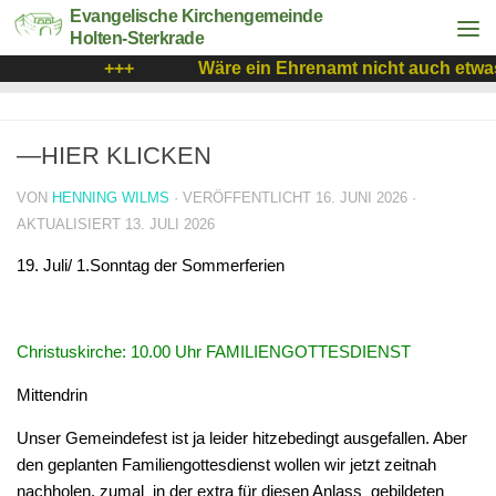
Evangelische Kirchengemeinde
Holten-Sterkrade
+++
Wäre ein Ehrenamt nicht auch etwas
—HIER KLICKEN
VON
HENNING WILMS
· VERÖFFENTLICHT
16. JUNI 2026
·
AKTUALISIERT
13. JULI 2026
19. Juli/ 1.Sonntag der Sommerferien
Christuskirche: 10.00 Uhr FAMILIENGOTTESDIENST
Mittendrin
Unser Gemeindefest ist ja leider hitzebedingt ausgefallen. Aber
den geplanten Familiengottesdienst wollen wir jetzt zeitnah
nachholen, zumal in der extra für diesen Anlass gebildeten