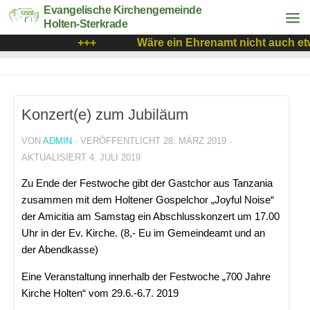
Evangelische Kirchengemeinde
Holten-Sterkrade
+++
Wäre ein Ehrenamt nicht auch etw
Konzert(e) zum Jubiläum
VON
ADMIN
· VERÖFFENTLICHT
28. MÄRZ 2019
·
AKTUALISIERT
4. JULI 2019
Zu Ende der Festwoche gibt der Gastchor aus Tanzania
zusammen mit dem Holtener Gospelchor „Joyful Noise“
der Amicitia am Samstag ein Abschlusskonzert um 17.00
Uhr in der Ev. Kirche. (8,- Eu im Gemeindeamt und an
der Abendkasse)
Eine Veranstaltung innerhalb der Festwoche „700 Jahre
Kirche Holten“ vom 29.6.-6.7. 2019